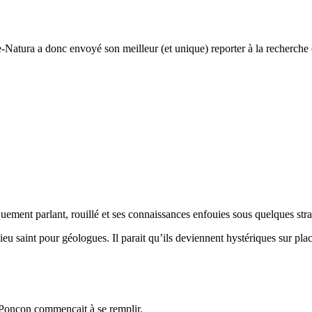
 De-Natura a donc envoyé son meilleur (et unique) reporter à la recherche
uement parlant, rouillé et ses connaissances enfouies sous quelques stra
lieu saint pour géologues. Il parait qu’ils deviennent hystériques sur pla
re-Ponçon commençait à se remplir.