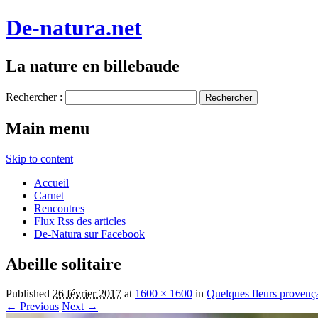
De-natura.net
La nature en billebaude
Rechercher :
Main menu
Skip to content
Accueil
Carnet
Rencontres
Flux Rss des articles
De-Natura sur Facebook
Abeille solitaire
Published
26 février 2017
at
1600 × 1600
in
Quelques fleurs provença
← Previous
Next →