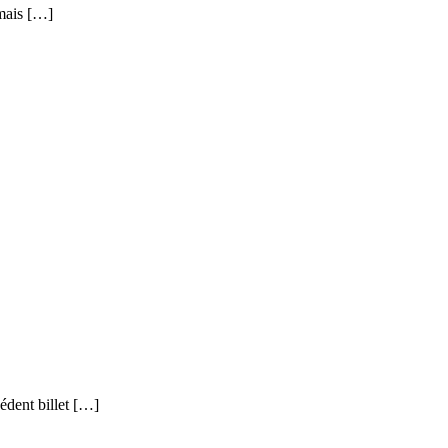
 mais […]
édent billet […]