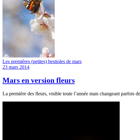
Les premières (petites) bestioles de mars
23 mars 2014
Mars en version fleurs
La première des fleurs, visible toute l’année mais changeant parfois d