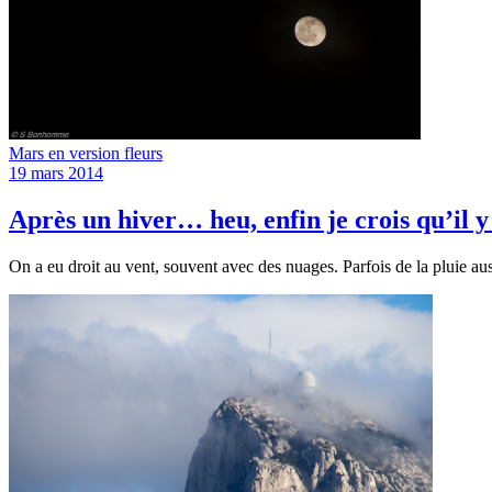
Mars en version fleurs
19 mars 2014
Après un hiver… heu, enfin je crois qu’il y
On a eu droit au vent, souvent avec des nuages. Parfois de la pluie au