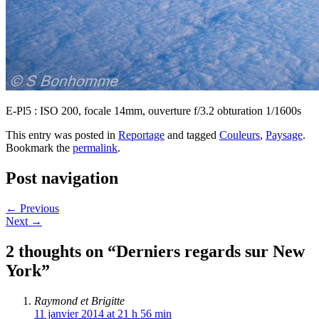
E-Pl5 : ISO 200, focale 14mm, ouverture f/3.2 obturation 1/1600s
This entry was posted in
Reportage
and tagged
Couleurs
,
Paysage
.
Bookmark the
permalink
.
Post navigation
←
Previous
Next
→
2 thoughts on “
Derniers regards sur New
York
”
Raymond et Brigitte
11 janvier 2014 at 21 h 56 min