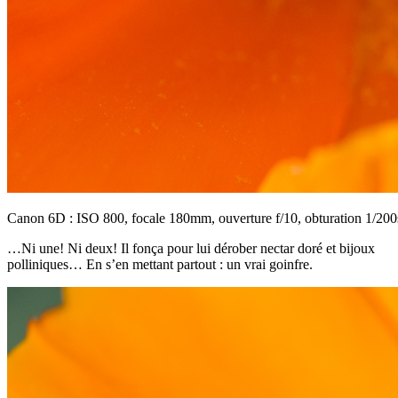
Canon 6D : ISO 800, focale 180mm, ouverture f/10, obturation 1/200
…Ni une! Ni deux! Il fonça pour lui dérober nectar doré et bijoux
polliniques… En s’en mettant partout : un vrai goinfre.