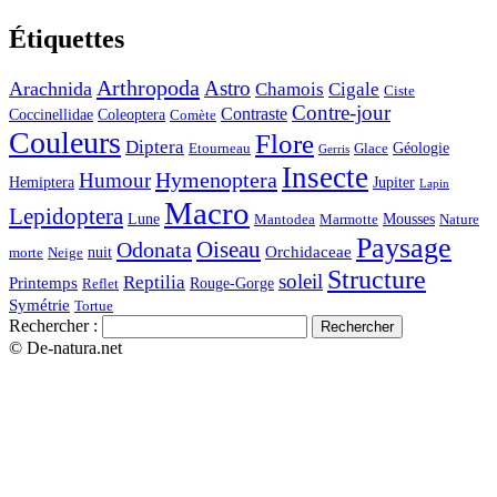
Étiquettes
Arthropoda
Astro
Arachnida
Chamois
Cigale
Ciste
Contre-jour
Contraste
Coccinellidae
Coleoptera
Comète
Couleurs
Flore
Diptera
Géologie
Etourneau
Glace
Gerris
Insecte
Hymenoptera
Humour
Hemiptera
Jupiter
Lapin
Macro
Lepidoptera
Lune
Mousses
Mantodea
Marmotte
Nature
Paysage
Oiseau
Odonata
Orchidaceae
nuit
morte
Neige
Structure
soleil
Reptilia
Printemps
Rouge-Gorge
Reflet
Symétrie
Tortue
Rechercher :
© De-natura.net