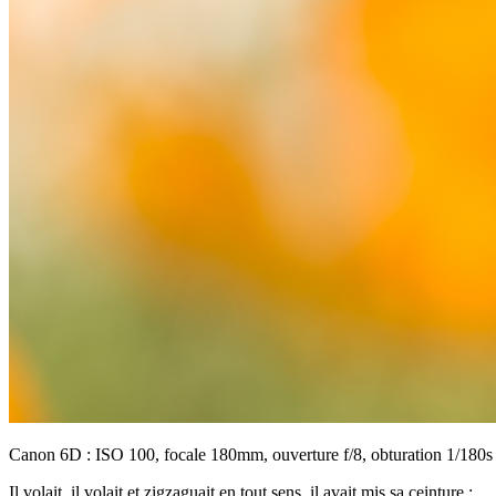
Canon 6D : ISO 100, focale 180mm, ouverture f/8, obturation 1/180s
Il volait, il volait et zigzaguait en tout sens, il avait mis sa ceinture :