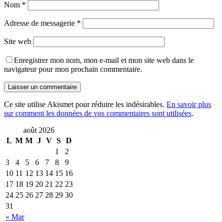
Nom
*
Adresse de messagerie
*
Site web
Enregistrer mon nom, mon e-mail et mon site web dans le
navigateur pour mon prochain commentaire.
Ce site utilise Akismet pour réduire les indésirables.
En savoir plus
sur comment les données de vos commentaires sont utilisées
.
août 2026
L
M
M
J
V
S
D
1
2
3
4
5
6
7
8
9
10
11
12
13
14
15
16
17
18
19
20
21
22
23
24
25
26
27
28
29
30
31
« Mar