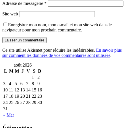
Adresse de messagerie
*
Site web
Enregistrer mon nom, mon e-mail et mon site web dans le
navigateur pour mon prochain commentaire.
Ce site utilise Akismet pour réduire les indésirables.
En savoir plus
sur comment les données de vos commentaires sont utilisées
.
août 2026
L
M
M
J
V
S
D
1
2
3
4
5
6
7
8
9
10
11
12
13
14
15
16
17
18
19
20
21
22
23
24
25
26
27
28
29
30
31
« Mar
Étiquettes