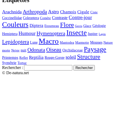
Arthropoda
Astro
Arachnida
Chamois
Cigale
Ciste
Contre-jour
Contraste
Coccinellidae
Coleoptera
Comète
Couleurs
Flore
Diptera
Géologie
Etourneau
Glace
Gerris
Insecte
Hymenoptera
Humour
Hemiptera
Jupiter
Lapin
Macro
Lepidoptera
Lune
Mousses
Mantodea
Marmotte
Nature
Paysage
Oiseau
Odonata
Orchidaceae
nuit
morte
Neige
Structure
soleil
Reptilia
Printemps
Rouge-Gorge
Reflet
Symétrie
Tortue
Rechercher :
© De-natura.net