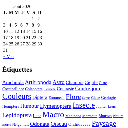
août 2026
L
M
M
J
V
S
D
1
2
3
4
5
6
7
8
9
10
11
12
13
14
15
16
17
18
19
20
21
22
23
24
25
26
27
28
29
30
31
« Mar
Étiquettes
Arthropoda
Astro
Arachnida
Chamois
Cigale
Ciste
Contre-jour
Contraste
Coccinellidae
Coleoptera
Comète
Couleurs
Flore
Diptera
Géologie
Etourneau
Glace
Gerris
Insecte
Hymenoptera
Humour
Hemiptera
Jupiter
Lapin
Macro
Lepidoptera
Lune
Mousses
Mantodea
Marmotte
Nature
Paysage
Oiseau
Odonata
Orchidaceae
nuit
morte
Neige