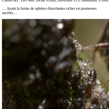
Canon 6D : ISO 400, focale 65mm, ouverture f/13, obturation 1/180s
… Ayant la forme de sphères étincelantes riches en promesses
sucrées…