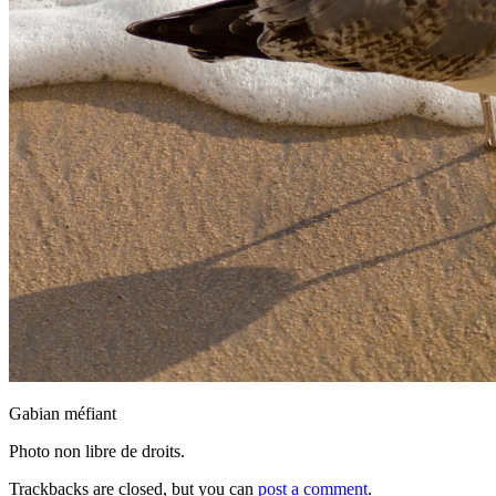
Gabian méfiant
Photo non libre de droits.
Trackbacks are closed, but you can
post a comment
.