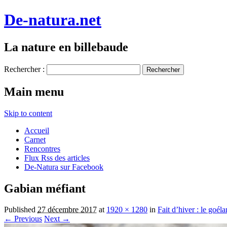
De-natura.net
La nature en billebaude
Rechercher :
Main menu
Skip to content
Accueil
Carnet
Rencontres
Flux Rss des articles
De-Natura sur Facebook
Gabian méfiant
Published
27 décembre 2017
at
1920 × 1280
in
Fait d’hiver : le goél
← Previous
Next →