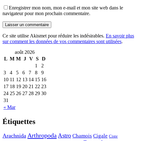
Enregistrer mon nom, mon e-mail et mon site web dans le
navigateur pour mon prochain commentaire.
Ce site utilise Akismet pour réduire les indésirables.
En savoir plus
sur comment les données de vos commentaires sont utilisées
.
août 2026
L
M
M
J
V
S
D
1
2
3
4
5
6
7
8
9
10
11
12
13
14
15
16
17
18
19
20
21
22
23
24
25
26
27
28
29
30
31
« Mar
Étiquettes
Arthropoda
Astro
Arachnida
Chamois
Cigale
Ciste