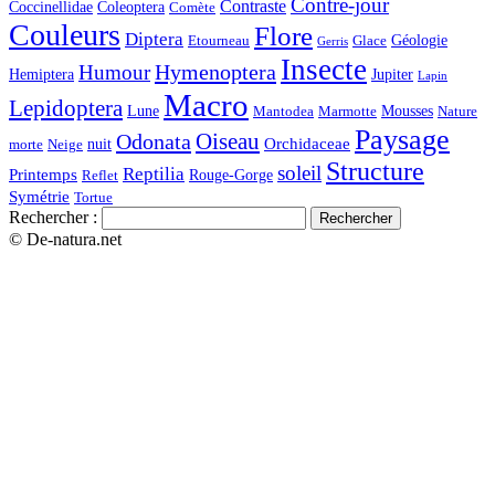
Contre-jour
Contraste
Coccinellidae
Coleoptera
Comète
Couleurs
Flore
Diptera
Géologie
Etourneau
Glace
Gerris
Insecte
Hymenoptera
Humour
Hemiptera
Jupiter
Lapin
Macro
Lepidoptera
Lune
Mousses
Mantodea
Marmotte
Nature
Paysage
Oiseau
Odonata
Orchidaceae
nuit
morte
Neige
Structure
soleil
Reptilia
Printemps
Rouge-Gorge
Reflet
Symétrie
Tortue
Rechercher :
© De-natura.net