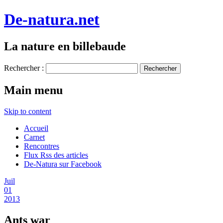
De-natura.net
La nature en billebaude
Rechercher :
Main menu
Skip to content
Accueil
Carnet
Rencontres
Flux Rss des articles
De-Natura sur Facebook
Juil
01
2013
Ants war