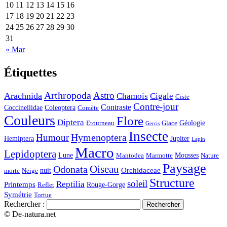
10
11
12
13
14
15
16
17
18
19
20
21
22
23
24
25
26
27
28
29
30
31
« Mar
Étiquettes
Arthropoda
Astro
Arachnida
Chamois
Cigale
Ciste
Contre-jour
Contraste
Coccinellidae
Coleoptera
Comète
Couleurs
Flore
Diptera
Géologie
Etourneau
Glace
Gerris
Insecte
Hymenoptera
Humour
Hemiptera
Jupiter
Lapin
Macro
Lepidoptera
Lune
Mousses
Mantodea
Marmotte
Nature
Paysage
Oiseau
Odonata
Orchidaceae
nuit
morte
Neige
Structure
soleil
Reptilia
Printemps
Rouge-Gorge
Reflet
Symétrie
Tortue
Rechercher :
© De-natura.net