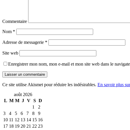
Commentaire
Nom
*
Adresse de messagerie
*
Site web
Enregistrer mon nom, mon e-mail et mon site web dans le navigat
Ce site utilise Akismet pour réduire les indésirables.
En savoir plus su
août 2026
L
M
M
J
V
S
D
1
2
3
4
5
6
7
8
9
10
11
12
13
14
15
16
17
18
19
20
21
22
23