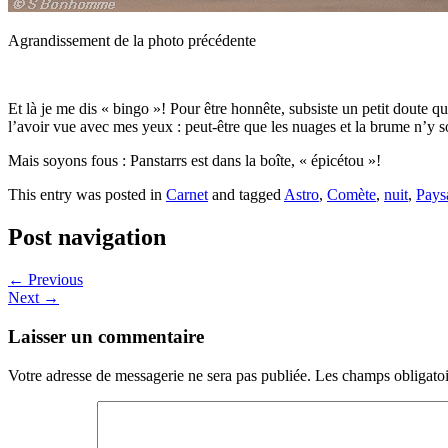
Agrandissement de la photo précédente
Et là je me dis « bingo »! Pour être honnête, subsiste un petit doute
l’avoir vue avec mes yeux : peut-être que les nuages et la brume n’y s
Mais soyons fous : Panstarrs est dans la boîte, « épicétou »!
This entry was posted in
Carnet
and tagged
Astro
,
Comète
,
nuit
,
Pays
Post navigation
←
Previous
Next
→
Laisser un commentaire
Votre adresse de messagerie ne sera pas publiée.
Les champs obligatoi